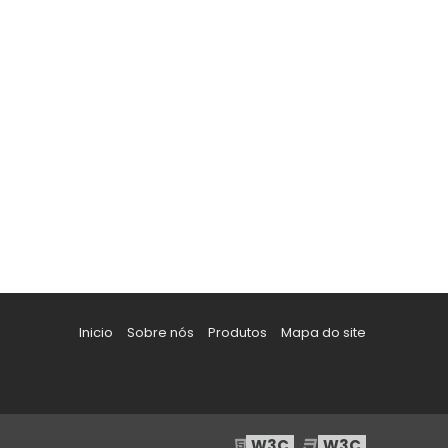
Inicio
Sobre nós
Produtos
Mapa do site
W3C
W3C