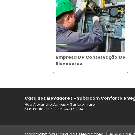
Empresa De Conservação De
Elevadores
Casa dos Elevadores - Suba com Conforto e Seg
Rua Alexandre Dumas - Santo Amaro
São Paulo - SP - CEP: 04717-004
Copyright Â© Casa dos Elevadores. (Lei 9610 de 1