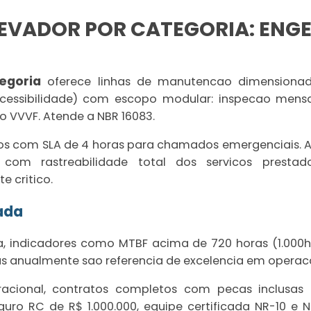
EVADOR POR CATEGORIA: ENG
egoria
oferece linhas de manutencao dimensionada
 acessibilidade) com escopo modular: inspecao mensal
ro VVVF. Atende a NBR 16083.
cos com SLA de 4 horas para chamados emergenciais. A
 com rastreabilidade total dos servicos prestad
 critico.
ada
, indicadores como MTBF acima de 720 horas (1.000h 
das anualmente sao referencia de excelencia em operacao
acional, contratos completos com pecas inclusas
guro RC de R$ 1.000.000, equipe certificada NR-10 