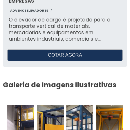
EMPRESAS
ADVENCE ELEVADORES
/
O elevador de carga é projetado para o
transporte vertical de materiais,
mercadorias e equipamentos em
ambientes industriais, comerciais e
residenciais, como indústrias,
supermercados, distribuidoras, hospitais,
COTAR AGORA
restaurantes e lojas. Com capacidade de
carga de 100 kg a 5.000 kg, oferece
agilidade no fluxo logístico, segurança
operacional e maior produtividade. O
Galeria de Imagens Ilustrativas
equipamento possui instalação e
manutenção especializadas, qualidade
comprovada, preço competitivo e entrega
dentro do prazo.