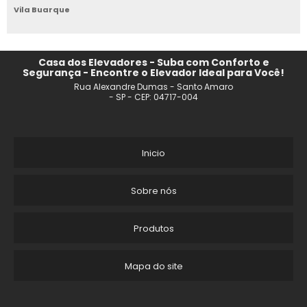
Vila Buarque
ELEVADOR DE CARGA ELÉTRICO
ELEVADOR DE CARGA CAMPINAS
Casa dos Elevadores - Suba com Conforto e
Segurança - Encontre o Elevador Ideal para Você!
Rua Alexandre Dumas - Santo Amaro
ELEVADOR MONTA CARGA INDUSTRIAL VALOR
- SP - CEP: 04717-004
ELEVADOR MONTA CARGA PARA RESTAURANTE
ELEVADOR DE CARGA A VENDA
Inicio
FABRICANTE DE ELEVADOR MONTA CARGA
Sobre nós
ELEVADOR DE CARGA INDUSTRIAL PREÇO
Produtos
ELEVADOR MONTA CARGA PREÇO
Mapa do site
VENDA DE ELEVADOR MONTA CARGA RESIDENCIAL
MONTA CARGA HOSPITALAR