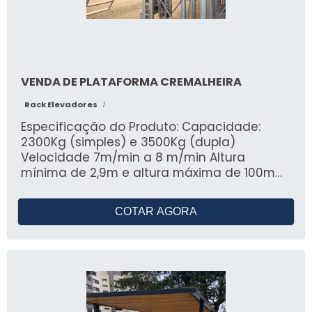
VENDA DE PLATAFORMA CREMALHEIRA
Rack Elevadores
/
Especificação do Produto: Capacidade:
2300Kg (simples) e 3500Kg (dupla)
Velocidade 7m/min a 8 m/min Altura
mínima de 2,9m e altura máxima de 100m
Comprimento de 2,5m a 30 m Alimentação
380v - 60Hz - 3 fases 2 ou 4 motores
COTAR AGORA
Potencia: 4,4 e 8,8 Kw Benefícios do
Produto/Serviço: As plataformas
cremalheira da Rack Elevadores são
projetadas para oferecer soluções
eficientes e seguras em trabalhos verticais
em fachadas. Fabricadas em aço carbono
com acabamento em pintura, essas