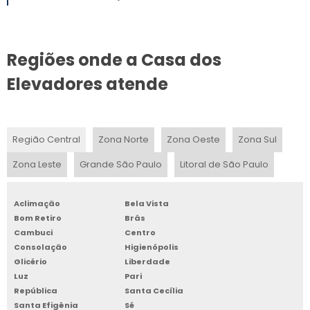
ELEVADOR MONTA CARGA 300 KG
Regiões onde a Casa dos
ELEVADOR DE CARGA ALIMENTOS
Elevadores atende
COTAÇÃO ELEVADOR DE CARGA
ELEVADOR MONTA CARGA 500 KG
Região Central
Zona Norte
Zona Oeste
Zona Sul
ELEVADOR MONTA CARGA 500KG
Zona Leste
Grande São Paulo
Litoral de São Paulo
ELEVADOR MONTA PRATOS
Aclimação
Bela Vista
ELEVADOR MONTA CARGA INDUSTRIAL COMPRAR
Bom Retiro
Brás
Cambuci
Centro
MONTA CARGA RESTAURANTE
Consolação
Higienópolis
Glicério
Liberdade
ELEVADOR DE CARGA PARA ESCADA
Luz
Pari
República
Santa Cecília
Santa Efigênia
Sé
ELEVADOR DE CARGA PARA RESTAURANTE