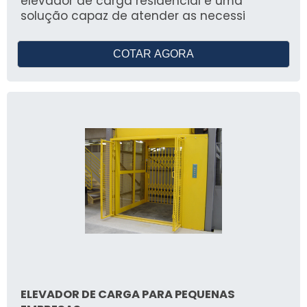
elevador de carga residencial é uma
quem busca eficiência, segurança e
solução capaz de atender as necessi
qualidade.
COTAR AGORA
ELEVADOR DE CARGA PARA PEQUENAS