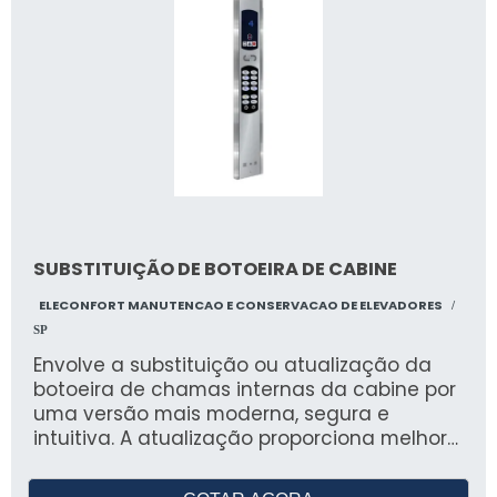
seguro e eficiente de pessoas e materiais
em obras e ambientes industriais. A Rack
oferece suporte técnico, manutenção,
instalação especializada e peças de
reposição, garantindo alta produtividade e
conformidade normativa.
SUBSTITUIÇÃO DE BOTOEIRA DE CABINE
ELECONFORT MANUTENCAO E CONSERVACAO DE ELEVADORES
/
SP
Envolve a substituição ou atualização da
botoeira de chamas internas da cabine por
uma versão mais moderna, segura e
intuitiva. A atualização proporciona melhor
usabilidade, design contemporâneo, maior
durabilidade e pode incluir recursos como