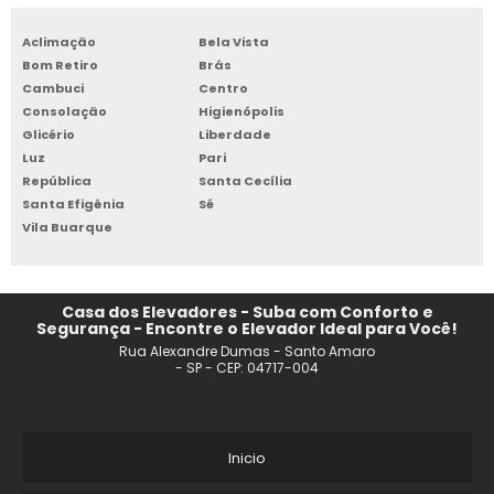
REFORMA DE ELEVADORES SP
Aclimação
Bela Vista
MANUTENÇÃO DE ELEVADOR RESIDENCIAL
Bom Retiro
Brás
Cambuci
Centro
EMPRESAS DE PEÇAS DE ELEVADORES
Consolação
Higienópolis
Glicério
Liberdade
QUANTO CUSTA A MANUTENÇÃO DE UM ELEVADOR
Luz
Pari
República
Santa Cecília
Santa Efigênia
Sé
MANUTENÇÃO DE ELEVADOR FORTALEZA
Vila Buarque
REPARO DE PLACAS DE ELEVADORES
MANUTENÇÃO EM ELEVADORES
Casa dos Elevadores - Suba com Conforto e
Segurança - Encontre o Elevador Ideal para Você!
Rua Alexandre Dumas - Santo Amaro
MANUTENÇÃO E MODERNIZAÇÃO DE ELEVADORES SP
- SP - CEP: 04717-004
MANUTENÇÃO PREVENTIVA E CORRETIVA DE ELEVADORES
MANUTENÇÃO DE PLATAFORMA PARA CADEIRANTE
Inicio