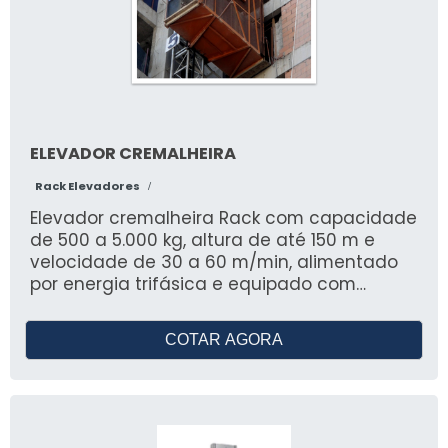
ELEVADOR CREMALHEIRA
Rack Elevadores
/
Elevador cremalheira Rack com capacidade
de 500 a 5.000 kg, altura de até 150 m e
velocidade de 30 a 60 m/min, alimentado
por energia trifásica e equipado com
sistemas de segurança como freio
automático e limitador de velocidade. A
COTAR AGORA
versão EX-PROOF é certificada para áreas
classificadas, com motores e componentes
conforme normas Inmetro. Estrutura
modular em aço galvanizado, atendendo
NR18, NR12 e NBR 16200, ideal para transporte