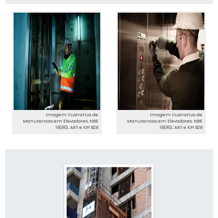
Imagem ilustrativa de
Imagem ilustrativa de
Manutencao em Elevadores: NBR
Manutencao em Elevadores: NBR
16083, ART e KPI B2B
16083, ART e KPI B2B