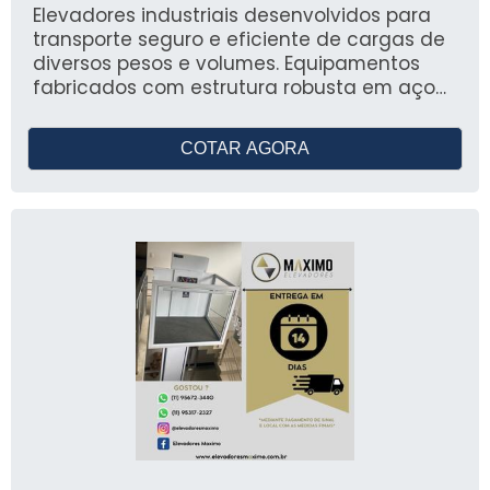
Elevadores industriais desenvolvidos para
transporte seguro e eficiente de cargas de
diversos pesos e volumes. Equipamentos
fabricados com estrutura robusta em aço
carbono, com acionamento hidráulico,
elétrico ou eletromecânico, conforme a
COTAR AGORA
necessidade do cliente. Capacidade de
carga variando de 300 kg a 5000 kg, com
altura de elevação customizável. Dotados
de sistemas de segurança como sensores
de carga, travas automáticas e proteções
contra quedas. Projetos sob medida
conforme normas técnicas vigentes (NR12,
NBRs específicas).