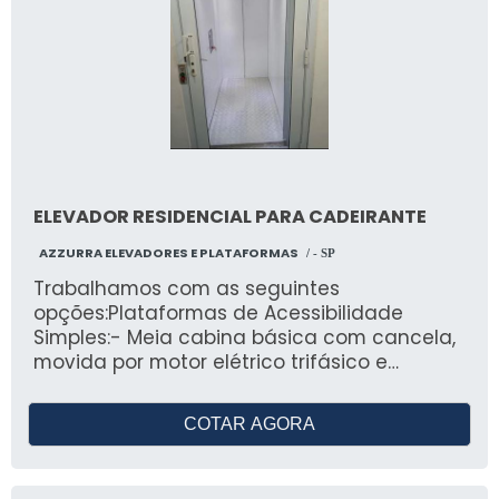
ELEVADOR RESIDENCIAL PARA CADEIRANTE
AZZURRA ELEVADORES E PLATAFORMAS
/ - SP
Trabalhamos com as seguintes
opções:Plataformas de Acessibilidade
Simples:- Meia cabina básica com cancela,
movida por motor elétrico trifásico e
sistema fuso. São construídas com material
de aço carbono com pintura eletrostática e
COTAR AGORA
acabamentos em chapa de aço ou vidro e
comando de painel eletrônico com
botoeiras nos dois pavimentos, botão de