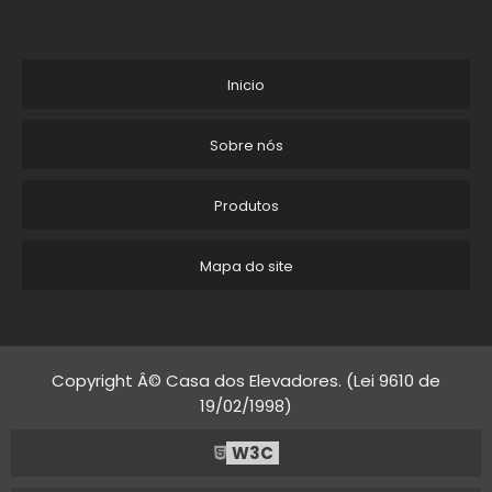
ELEVADOR RESIDENCIAL 1 ANDAR LONDRINA
ELEVADOR PARA CADEIRANTE PREÇO
Inicio
FABRICA DE ELEVADOR RESIDENCIAL LONDRINA
Sobre nós
COMPRAR ELEVADOR RESIDENCIAL EM SP
Produtos
QUANTO CUSTA UM ELEVADOR RESIDENCIAL PARA 4 ANDARES
Mapa do site
FABRICANTE DE ELEVADOR RS
ELEVADOR DE PRATOS
ELEVADOR DOMÉSTICO
Copyright Â© Casa dos Elevadores. (Lei 9610 de
19/02/1998)
ELEVADOR RESIDENCIAL VALOR
W3C
ELEVADOR PARA HOTEL