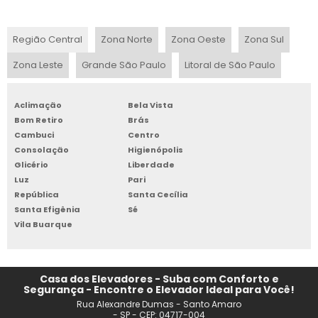
MINI ELEVADOR RESIDENCIAL
Região Central
Zona Norte
Zona Oeste
Zona Sul
PREÇO ELEVADOR SOCIAL
Zona Leste
Grande São Paulo
Litoral de São Paulo
PREÇO DE ELEVADOR PARA 3 ANDARES
Aclimação
Bela Vista
ELEVADOR RESIDENCIAL SIMPLES PREÇO
Bom Retiro
Brás
Cambuci
Centro
ELEVADOR COMERCIAL
Consolação
Higienópolis
Glicério
Liberdade
ELEVADORES RESIDENCIAIS HIDRÁULICOS PREÇO
Luz
Pari
República
Santa Cecília
Santa Efigênia
Sé
ELEVADORES RESIDENCIAIS SC
Vila Buarque
ELEVADOR RESIDENCIAL EXTERNO
ELEVADORES RESIDENCIAIS
Casa dos Elevadores - Suba com Conforto e
Segurança - Encontre o Elevador Ideal para Você!
Rua Alexandre Dumas - Santo Amaro
ELEVADORES PEQUENOS RESIDENCIAIS PREÇO
- SP - CEP: 04717-004