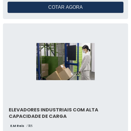
falhas no funcionamento são minimizados,
garantindo a tranquilidade dos usuários.
COTAR AGORA
ELEVADORES INDUSTRIAIS COM ALTA
CAPACIDADE DE CARGA
E.M Reis
/ RS