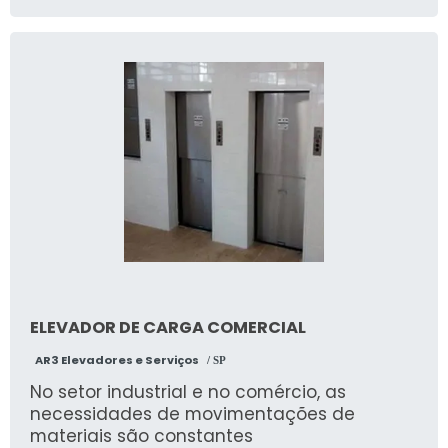
carga variando de 300 kg a 5000 kg, com
altura de elevação customizável. Dotados
de sistemas de segurança como sensores
de carga, travas automáticas e proteções
contra quedas. Projetos sob medida
conforme normas técnicas vigentes (NR12,
NBRs específicas).
ELEVADOR DE CARGA COMERCIAL
AR3 Elevadores e Serviços
/ SP
No setor industrial e no comércio, as
necessidades de movimentações de
materiais são constantes