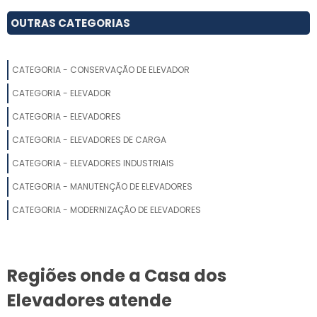
ELEVADOR HIDRÁULICO RESIDENCIAL PREÇO
OUTRAS CATEGORIAS
ELEVADORES PEQUENOS PARA RESIDÊNCIAS
CATEGORIA - CONSERVAÇÃO DE ELEVADOR
ELEVADOR PARA RESIDÊNCIA PREÇO
CATEGORIA - ELEVADOR
FABRICA DE ELEVADOR RESIDENCIAL BLUMENAU
CATEGORIA - ELEVADORES
CATEGORIA - ELEVADORES DE CARGA
ELEVADOR RESIDENCIAL UNIFAMILIAR
CATEGORIA - ELEVADORES INDUSTRIAIS
MONTA CARGA RESIDENCIAL
CATEGORIA - MANUTENÇÃO DE ELEVADORES
ELEVADOR PNE
CATEGORIA - MODERNIZAÇÃO DE ELEVADORES
ELEVADOR MONTA CARGA RESIDENCIAL
Regiões onde a Casa dos
ELEVADOR RESIDENCIAL CAMPINAS
Elevadores atende
ELEVADOR DOMÉSTICO BAIXO CUSTO