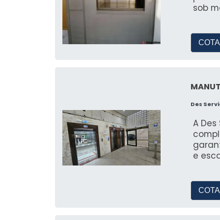
sob m
COTA
MANUT
Des Serv
A Des
compl
garan
e esc
indús
cumpr
capaci
COTA
inter
passa