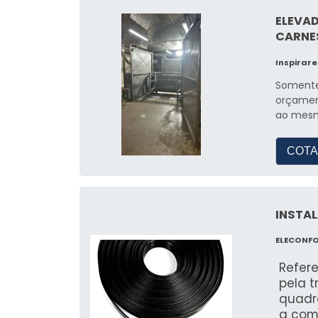
crític
confo
ELEVA
asseg
CARNE
(down
indep
Inspirare
equip
Somente
estra
orçamen
moder
ao mesm
COTA
INSTA
ELECONFO
Refer
pela t
quadr
a com