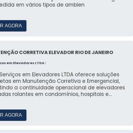
edida em vários tipos de ambien
R AGORA
ENÇÃO CORRETIVA ELEVADOR RIO DE JANEIRO
icos em Elevadores LTDA
/
 Serviços em Elevadores LTDA oferece soluções
etas em Manutenção Corretiva e Emergencial,
tindo a continuidade operacional de elevadores
adas rolantes em condomínios, hospitais e
trias. Com atendimento 24/7 e foco no
imento rigoroso do SLA, nossa equipe técnica é
tada para realizar diagnósticos precisos e
R AGORA
venções rápidas, desde o resgate seguro de
geiros até a substituição de componentes