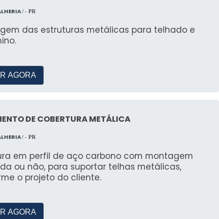
ALHERIA
/ - PR
gem das estruturas metálicas para telhado e
ino.
R AGORA
ENTO DE COBERTURA METÁLICA
ALHERIA
/ - PR
tura em perfil de aço carbono com montagem
ada ou não, para suportar telhas metálicas,
me o projeto do cliente.
R AGORA