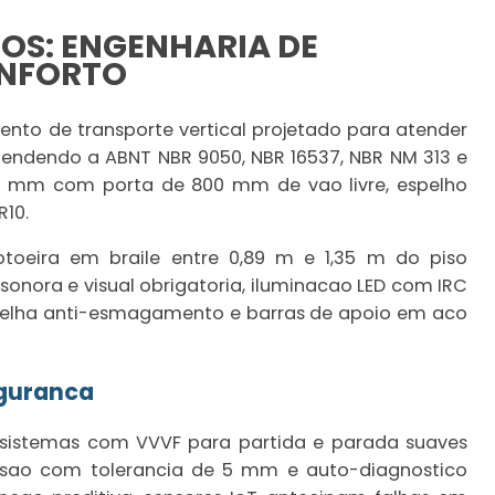
OS: ENGENHARIA DE
ONFORTO
nto de transporte vertical projetado para atender
endendo a ABNT NBR 9050, NBR 16537, NBR NM 313 e
400 mm com porta de 800 mm de vao livre, espelho
R10.
botoeira em braile entre 0,89 m e 1,35 m do piso
 sonora e visual obrigatoria, iluminacao LED com IRC
ermelha anti-esmagamento e barras de apoio em aco
eguranca
 sistemas com VVVF para partida e parada suaves
cisao com tolerancia de 5 mm e auto-diagnostico