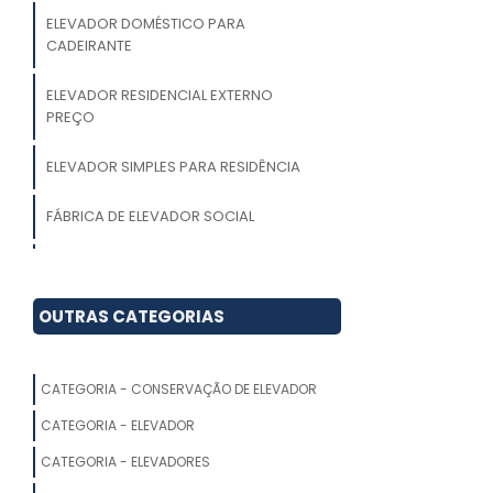
ELEVADOR DOMÉSTICO PARA
CADEIRANTE
ELEVADOR RESIDENCIAL EXTERNO
PREÇO
ELEVADOR SIMPLES PARA RESIDÊNCIA
FÁBRICA DE ELEVADOR SOCIAL
ELEVADOR RESIDENCIAL HOME LIFT
PREÇO
OUTRAS CATEGORIAS
FABRICA DE ELEVADOR RESIDENCIAL
LONDRINA
CATEGORIA - CONSERVAÇÃO DE ELEVADOR
ELEVADORES RESIDENCIAIS PARA
CATEGORIA - ELEVADOR
DEFICIENTES
CATEGORIA - ELEVADORES
PREÇO ELEVADOR RESIDENCIAL 2