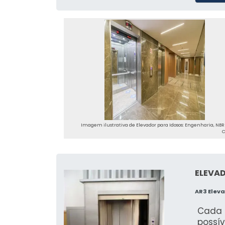
Imagem ilustrativa de Elevador para Idosos: Engenharia, NBR
C
ELEVA
AR3 Eleva
Cada 
possív