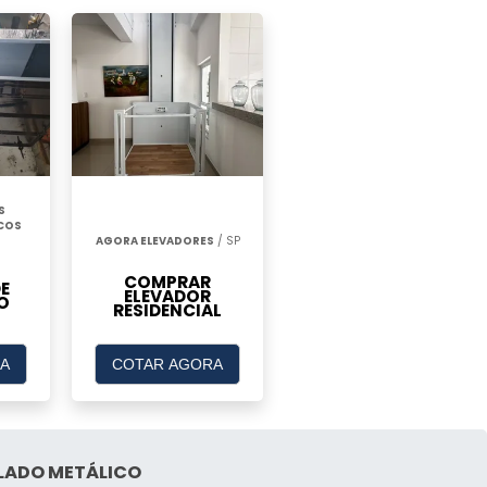
S
ICOS
AGORA ELEVADORES
/ SP
COMPRAR
E
ELEVADOR
O
RESIDENCIAL
A
COTAR AGORA
LADO METÁLICO