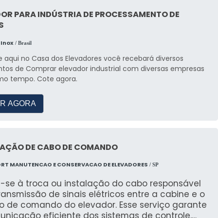
os por peças originais. Operando em total
rmidade com a norma NBR 16083, a Des Serviços
DOR PARA INDÚSTRIA DE PROCESSAMENTO DE
ura a minimização do tempo de inatividade
S
time) e a restauração imediata da segurança,
endentemente da marca ou modelo do
 Inox
/ Brasil
amento, consolidando-se como parceira
 aqui no Casa dos Elevadores você recebará diversos
tégica em manutenção preventiva, programada e
tos de Comprar elevador industrial com diversas empresas
nização.
o tempo. Cote agora.
R AGORA
LAÇÃO DE CABO DE COMANDO
RT MANUTENCAO E CONSERVACAO DE ELEVADORES
/ SP
e-se à troca ou instalação do cabo responsável
ransmissão de sinais elétricos entre a cabine e o
o de comando do elevador. Esse serviço garante
unicação eficiente dos sistemas de controle,