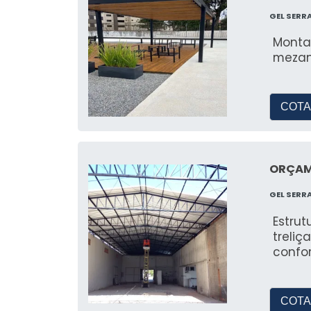
GEL SERR
Monta
mezan
COTA
ORÇAM
GEL SERR
Estru
treliç
confor
COTA