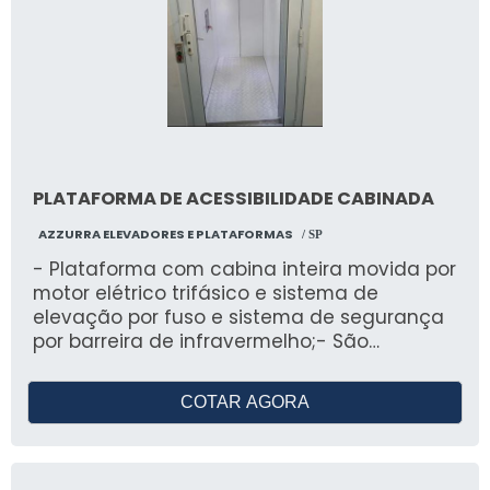
PLATAFORMA DE ACESSIBILIDADE CABINADA
AZZURRA ELEVADORES E PLATAFORMAS
/ SP
- Plataforma com cabina inteira movida por
motor elétrico trifásico e sistema de
elevação por fuso e sistema de segurança
por barreira de infravermelho;- São
construídas com material de aço carbono e
pintura eletrostática, acabamentos em
COTAR AGORA
chapa de aço ou vidro e comando de
painel eletrônico com botoeiras nos dois
pavimentos, botão de emergência e piso
antiderrapante;- Atende percurso de até 4