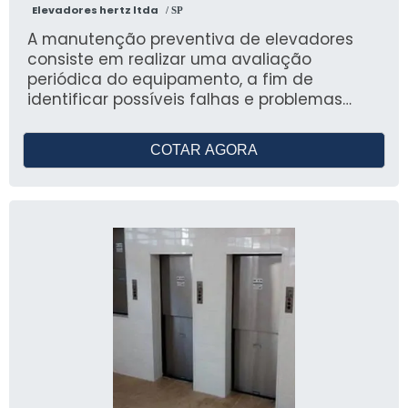
Elevadores hertz ltda
/ SP
A manutenção preventiva de elevadores
consiste em realizar uma avaliação
periódica do equipamento, a fim de
identificar possíveis falhas e problemas
antes que eles causem transtornos e
interrupções no funcionamento. Essa
COTAR AGORA
técnica tem como objetivo principal manter
o elevador em bom estado e prolongar sua
vida útil, evitando gastos excessivos com
reparos e garantindo a segurança dos
usuários. A manutenção preventiva de
elevadores é realizada por uma equipe
especializada, que realiza inspeções
regulares no equipamento, verificando
desde o seu funcionamento até itens de
segurança, como cabos, freios e
dispositivos de emergência. Caso sejam
identificadas falhas ou desgastes, são
realizados os reparos necessários antes que