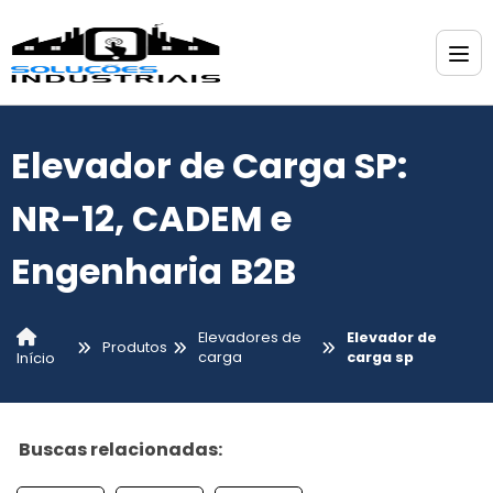
Elevador de Carga SP:
NR-12, CADEM e
Engenharia B2B
Elevadores de
Elevador de
Produtos
carga
carga sp
Início
Buscas relacionadas: