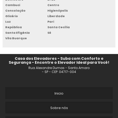
Cambuci
Centro
ELEVADOR MONTA CARGA INDUSTRIAL VALOR
Consolação
Higienópolis
Glicério
Liberdade
ELEVADOR DE CARGA INDUSTRIAL
Luz
Pari
República
Santa Cecília
Santa Efigênia
Sé
ELEVADOR DE CARGA PARA RESTAURANTE
Vila Buarque
ELEVADOR DE CARGA INDUSTRIAL PREÇO
MONTA CARGA INDUSTRIAL
Casa dos Elevadores - Suba com Conforto e
Segurança - Encontre o Elevador Ideal para Você!
Rua Alexandre Dumas - Santo Amaro
COTAÇÃO ELEVADOR DE CARGA
- SP - CEP: 04717-004
EMPRESA DE ELEVADOR MONTA CARGA INDUSTRIAL
VENDA DE ELEVADOR MONTA CARGA
Inicio
LOCAÇÃO DE ELEVADOR DE CARGA PARA OBRA
Sobre nós
ELEVADOR MONTA CARGA HIDRÁULICO PREÇO