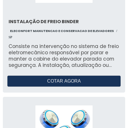
INSTALAÇÃO DE FREIO BINDER
ELECONFORT MANUTENCAO E CONSERVACAO DE ELEVADORES
/
SP
Consiste na intervenção no sistema de freio
eletromecânico responsável por parar e
manter a cabine do elevador parada com
segurança. A instalação, atualização ou
substituição do freio Binder garante maior
confiabilidade na frenagem, reduz ruídos,
COTAR AGORA
melhora o tempo de resposta e assegura
conformidade com as normas de
segurança.