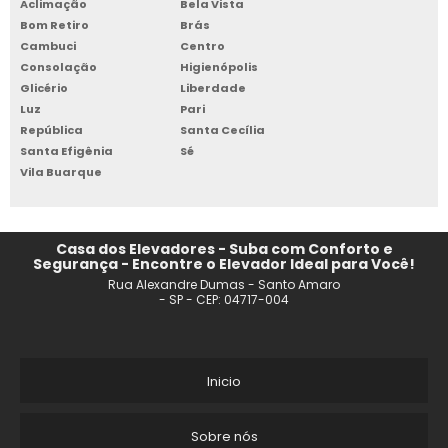
Aclimação
Bela Vista
ELEVADOR MONTA CARGA 1000KG
Bom Retiro
Brás
Cambuci
Centro
ELEVADOR DE CARGA ALIMENTOS
Consolação
Higienópolis
Glicério
Liberdade
ELEVADOR MONTA CARGA 500 KG
Luz
Pari
República
Santa Cecília
Santa Efigênia
Sé
ELEVADOR DE CARGA 1000 KG PREÇO
Vila Buarque
ELEVADOR DE CARGA A VENDA
COMPRAR ELEVADOR DE CARGA
Casa dos Elevadores - Suba com Conforto e
Segurança - Encontre o Elevador Ideal para Você!
Rua Alexandre Dumas - Santo Amaro
EMPRESA DE ELEVADOR MONTA CARGA RESIDENCIAL
- SP - CEP: 04717-004
ELEVADOR DE CARGA ELÉTRICO
ELEVADOR MONTA CARGA PARA RESTAURANTE
Inicio
MONTA CARGA RESTAURANTE
Sobre nós