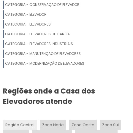
CATEGORIA - CONSERVAÇÃO DE ELEVADOR
ELEVADOR RESIDENCIAL E SOCIAL
CATEGORIA - ELEVADOR
ELEVADOR RESIDENCIAL A VÁCUO
CATEGORIA - ELEVADORES
CATEGORIA - ELEVADORES DE CARGA
ELEVADORES PEQUENOS RESIDENCIAIS PREÇO
CATEGORIA - ELEVADORES INDUSTRIAIS
ELEVADOR PANORAMICO RESIDENCIAL PORTO ALEGRE
CATEGORIA - MANUTENÇÃO DE ELEVADORES
VALOR ELEVADOR DOMÉSTICO
CATEGORIA - MODERNIZAÇÃO DE ELEVADORES
ELEVADOR MONTA PRATOS PARA RESTAURANTE PRECO
Regiões onde a Casa dos
MONTA CARGA RESIDENCIAL
Elevadores atende
ELEVADORES RESIDENCIAIS ACESSIBILIDADE
ELEVADOR RESIDENCIAL NANO LIFT
Região Central
Zona Norte
Zona Oeste
Zona Sul
ELEVADOR RESIDENCIAL NANO LIFT PREÇO