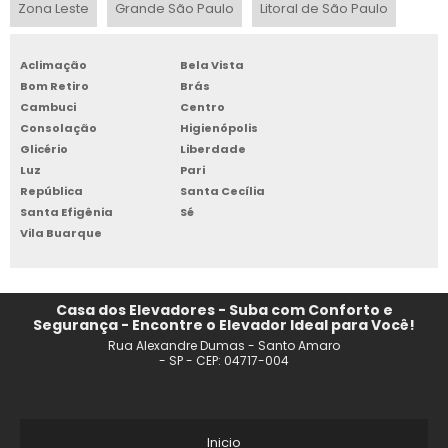
Zona Leste
Grande São Paulo
Litoral de São Paulo
ELEVADORES PARA CASAS RESIDENCIAIS PREÇO
Aclimação
Bela Vista
FABRICANTE DE ELEVADOR RS
Bom Retiro
Brás
Cambuci
Centro
ELEVADORES PEQUENOS PARA RESIDÊNCIAS
Consolação
Higienópolis
Glicério
Liberdade
PREÇO DE ELEVADOR PARA PRÉDIO DE 3 ANDARES
Luz
Pari
República
Santa Cecília
Santa Efigênia
Sé
ELEVADOR HIDRÁULICO RESIDENCIAL PREÇO
Vila Buarque
ELEVADOR RESIDENCIAL REDONDO
PROJETO DE ELEVADOR DE CARGA
Casa dos Elevadores - Suba com Conforto e
Segurança - Encontre o Elevador Ideal para Você!
Rua Alexandre Dumas - Santo Amaro
ELEVADOR RESIDENCIAL EXTERNO
- SP - CEP: 04717-004
PRECO DE UM ELEVADOR RESIDENCIAL CAXIAS DO SUL
FABRICA DE ELEVADOR RESIDENCIAL LONDRINA
Inicio