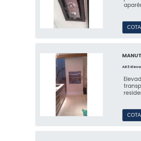
aparê
COTA
MANUT
AR3 Eleva
Eleva
transp
reside
COTA