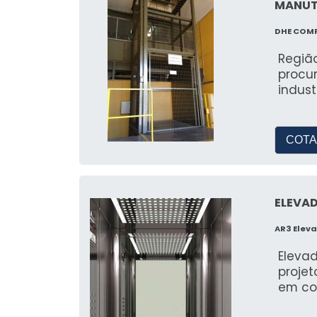
MANUT
DHE COM
Regiã
procu
indust
COTA
ELEVAD
AR3 Eleva
Elevad
projet
em co