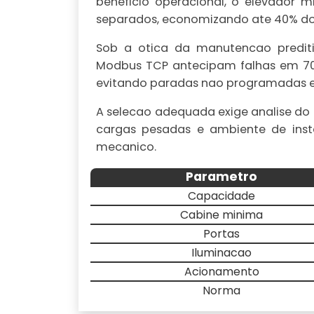
beneficio operacional, o elevador 
separados, economizando ate 40% do i
Sob a otica da manutencao prediti
Modbus TCP antecipam falhas em 70
evitando paradas nao programadas 
A selecao adequada exige analise do 
cargas pesadas e ambiente de inst
mecanico.
Parametro
Capacidade
Cabine minima
Portas
Iluminacao
Acionamento
Norma