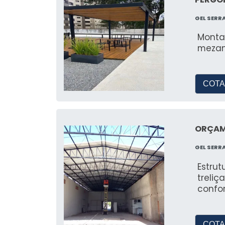
GEL SERR
Monta
mezan
COTA
ORÇAM
GEL SERR
Estru
treliç
confor
COTA