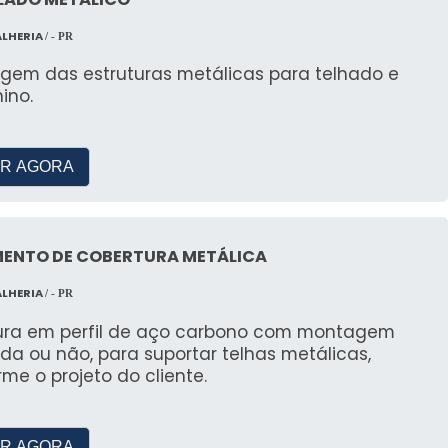
ALHERIA
/ - PR
gem das estruturas metálicas para telhado e
ino.
R AGORA
ENTO DE COBERTURA METÁLICA
ALHERIA
/ - PR
tura em perfil de aço carbono com montagem
ada ou não, para suportar telhas metálicas,
me o projeto do cliente.
R AGORA