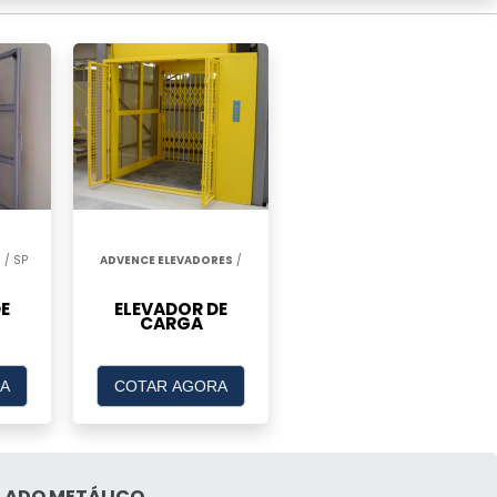
S
/ SP
ADVENCE ELEVADORES
/
E
ELEVADOR DE
CARGA
A
COTAR AGORA
LADO METÁLICO