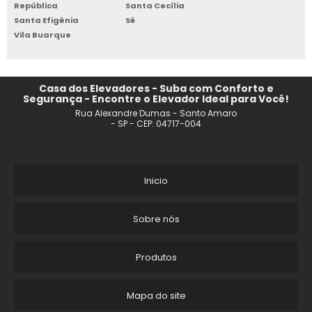
República
Santa Cecília
Santa Efigênia
Sé
ELEVADOR PARA CLÍNICA
Vila Buarque
ELEVADOR RESIDENCIAL 1 ANDAR
ELEVADOR RESIDENCIAL EXTERNO PREÇO
Casa dos Elevadores - Suba com Conforto e
Segurança - Encontre o Elevador Ideal para Você!
Rua Alexandre Dumas - Santo Amaro
COMPRAR ELEVADOR RESIDENCIAL EM SP
- SP - CEP: 04717-004
ELEVADOR MONTA CARGA RESIDENCIAL
PLATAFORMA ELEVATORIA ACESSIBILIDADE
Inicio
ELEVADOR RESIDENCIAL PARA 2 PESSOAS
Sobre nós
ELEVADOR RESIDENCIAL PEQUENO PORTE
Produtos
ELEVADOR RESIDENCIAL PLATAFORMA DE ACESSIBILIDADE
Mapa do site
ELEVADOR RESIDENCIAL 3 ANDARES PREÇO