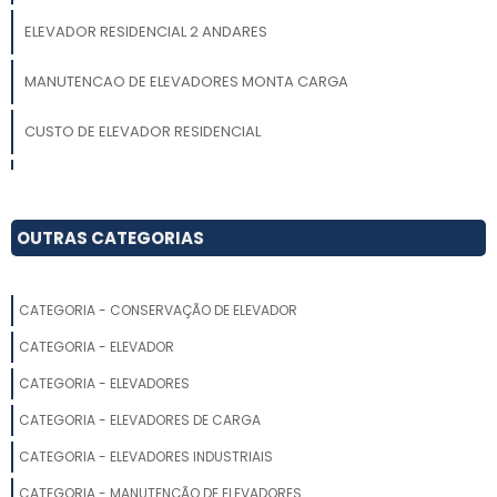
ELEVADOR RESIDENCIAL 2 ANDARES
MANUTENCAO DE ELEVADORES MONTA CARGA
CUSTO DE ELEVADOR RESIDENCIAL
ELEVADOR RESIDENCIAL 1 ANDAR LONDRINA
MINI ELEVADOR DE CARGA
OUTRAS CATEGORIAS
FABRICA DE ELEVADOR RESIDENCIAL CAXIAS DO SUL
CATEGORIA - CONSERVAÇÃO DE ELEVADOR
ELEVADOR ACESSIBILIDADE PREÇO
CATEGORIA - ELEVADOR
PLATAFORMA ELEVATÓRIA RESIDENCIAL PREÇO
CATEGORIA - ELEVADORES
CATEGORIA - ELEVADORES DE CARGA
ELEVADORES RESIDENCIAIS
CATEGORIA - ELEVADORES INDUSTRIAIS
ELEVADOR HIDRÁULICO RESIDENCIAL
CATEGORIA - MANUTENÇÃO DE ELEVADORES