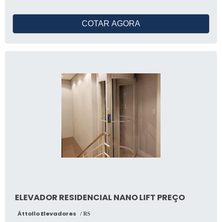
diferentes ambientes, principalmente em
edifícios e espaços públicos. Ela consiste
COTAR AGORA
em uma plataforma elevatória que se move
verticalmente, permitindo que o usuário
suba ou desça em seu próprio equipamento
de mobilidade, como uma cadeira de rodas.
Geralmente, a plataforma de acessibilidade
é instalada ao lado de uma escada ou de
um pequeno desnível, proporcionando mais
segurança e autonomia para as pessoas
com deficiência ou mobilidade reduzida.
Além disso, ela pode ser acionada por meio
de botões ou controle remoto, garantindo
maior comodidade e independência para o
usuário.
ELEVADOR RESIDENCIAL NANO LIFT PREÇO
Áttollo Elevadores
/ RS