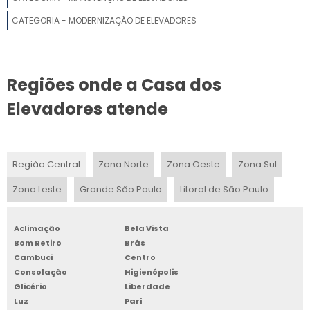
ELEVADOR RESIDENCIAL UNIFAMILIAR PRECO FLORIANOPOLIS
CATEGORIA - MODERNIZAÇÃO DE ELEVADORES
ELEVADOR COMERCIAL PREÇO
Regiões onde a Casa dos
ELEVADOR PARA CADEIRANTE PREÇO
Elevadores atende
MONTA CARGA RESIDENCIAL
PRECO ELEVADOR RESIDENCIAL 2 ANDARES PORTO ALEGRE
Região Central
Zona Norte
Zona Oeste
Zona Sul
ELEVADOR MANUAL RESIDENCIAL
Zona Leste
Grande São Paulo
Litoral de São Paulo
ELEVADOR RESIDENCIAL HIDRÁULICO VALOR
Aclimação
Bela Vista
ELEVADOR RESIDENCIAL NANO LIFT
Bom Retiro
Brás
Cambuci
Centro
ELEVADOR PARA CARGAS PEQUENAS
Consolação
Higienópolis
Glicério
Liberdade
ELEVADOR ACESSIBILIDADE
Luz
Pari