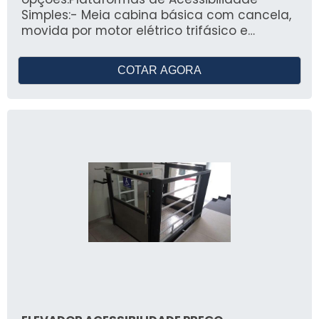
Simples:- Meia cabina básica com cancela,
movida por motor elétrico trifásico e
sistema fuso. São construídas com material
de aço carbono com pintura eletrostática e
COTAR AGORA
acabamentos em chapa de aço ou vidro e
comando de painel eletrônico com
botoeiras nos dois pavimentos, botão de
emergência e piso antiderrapante;- Atende
percurso de até 4 metros com velocidade
de 6m/minuto;- Capacidade de peso
suportada: 250 kg ou 1 cadeirante com
acompanhante.Plataformas de
Acessibilidade | Cabina Inteira:- Plataforma
com cabina inteira movida por motor
elétrico trifásico e sistema de elevação por
fuso e sistema de segurança por barreira
de infravermelho. São construídas com
material de aço carbono e pintura
eletrostática, acabamentos em chapa de
aço ou vidro e comando de painel