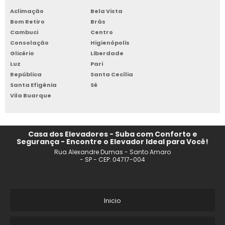
Aclimação
Bela Vista
Bom Retiro
Brás
Cambuci
Centro
Consolação
Higienópolis
Glicério
Liberdade
Luz
Pari
República
Santa Cecília
Santa Efigênia
Sé
Vila Buarque
Casa dos Elevadores - Suba com Conforto e
Segurança - Encontre o Elevador Ideal para Você!
Rua Alexandre Dumas - Santo Amaro
- SP - CEP: 04717-004
Inicio