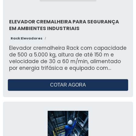
ELEVADOR CREMALHEIRA PARA SEGURANÇA
EM AMBIENTES INDUSTRIAIS
Rack Elevadores
/
Elevador cremalheira Rack com capacidade
de 500 a 5.000 kg, altura de até 150 m e
velocidade de 30 a 60 m/min, alimentado
por energia trifásica e equipado com
sistemas de segurança como freio
automático e limitador de velocidade. A
COTAR AGORA
versão EX-PROOF é certificada para áreas
classificadas, com motores e componentes
conforme normas Inmetro. Estrutura
modular em aço galvanizado, atendendo
NR18, NR12 e NBR 16200, ideal para transporte
seguro e eficiente de pessoas e materiais
em obras e ambientes industriais. A Rack
oferece suporte técnico, manutenção,