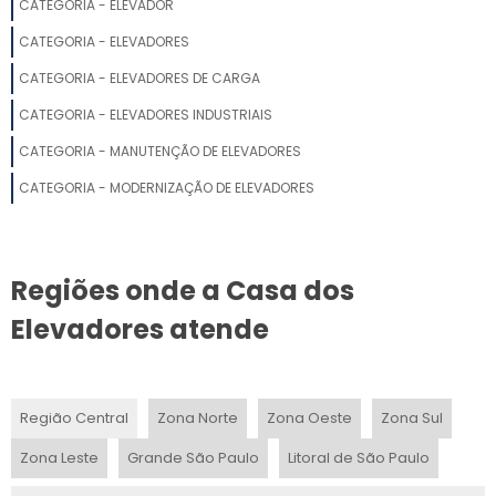
CATEGORIA - ELEVADOR
EMBELEZAMENTO DE ELEVADORES SP
CATEGORIA - ELEVADORES
CATEGORIA - ELEVADORES DE CARGA
QUANTO CUSTA MODERNIZAR UM ELEVADOR
CATEGORIA - ELEVADORES INDUSTRIAIS
MODERNIZAÇÃO ELEVADORES ATLAS SCHINDLER
CATEGORIA - MANUTENÇÃO DE ELEVADORES
REVESTIMENTO INTERNO PARA ELEVADORES
CATEGORIA - MODERNIZAÇÃO DE ELEVADORES
EMPRESA DE REDESIGN DE ELEVADOR
Regiões onde a Casa dos
REVESTIMENTO DE ELEVADORES EM SP
Elevadores atende
SERVIÇO DE MODERNIZAÇÃO DE ELEVADOR
EMBELEZAMENTO DE CABINE DE ELEVADOR
Região Central
Zona Norte
Zona Oeste
Zona Sul
Zona Leste
Grande São Paulo
Litoral de São Paulo