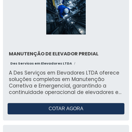
instalação especializada e peças de
reposição, garantindo alta produtividade e
conformidade normativa.
MANUTENÇÃO DE ELEVADOR PREDIAL
Des Servicos em Elevadores LTDA
/
A Des Serviços em Elevadores LTDA oferece
soluções completas em Manutenção
Corretiva e Emergencial, garantindo a
continuidade operacional de elevadores e
escadas rolantes em condomínios,
hospitais e indústrias. Com atendimento
COTAR AGORA
24/7 e foco no cumprimento rigoroso do SLA,
nossa equipe técnica é capacitada para
realizar diagnósticos precisos e
intervenções rápidas, desde o resgate