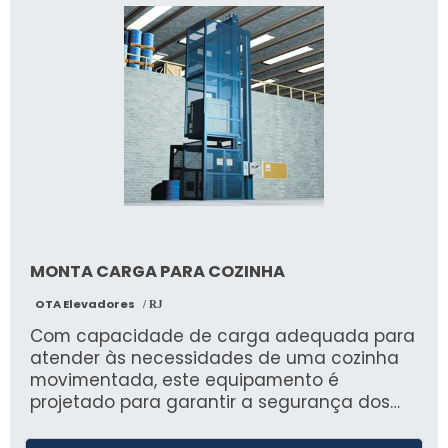
seguro de passageiros até a substituição
de componentes críticos por peças
originais. Operando em total conformidade
com a norma NBR 16083, a Des Serviços
assegura a minimização do tempo de
inatividade (downtime) e a restauração
imediata da segurança,
independentemente da marca ou modelo
do equipamento, consolidando-se como
parceira estratégica em manutenção
preventiva, programada e modernização.
MONTA CARGA PARA COZINHA
OTA Elevadores
/ RJ
Com capacidade de carga adequada para
atender às necessidades de uma cozinha
movimentada, este equipamento é
projetado para garantir a segurança dos
usuários e a integridade dos produtos
transportados. Além disso, o monta carga