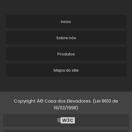
ELEVADOR RESIDENCIAL HOME LIFT
ELEVADOR MONTA CARGA PARA RESTAURANTE PREÇO
Inicio
PREÇO DE ELEVADOR PARA PRÉDIO DE 3 ANDARES
Sobre nós
FÁBRICA DE ELEVADOR RESIDENCIAL
Produtos
COMPRAR ELEVADOR DOMÉSTICO
Mapa do site
PRECOS DE ELEVADORES RESIDENCIAIS CURITIBA
FÁBRICA DE ELEVADOR RESIDENCIAL SP
MONTA CARGA RESIDENCIAL
Copyright Â© Casa dos Elevadores. (Lei 9610 de
19/02/1998)
ELEVADOR HIDRÁULICO RESIDENCIAL PREÇO
W3C
ELEVADORES RESIDENCIAIS PARA DEFICIENTES