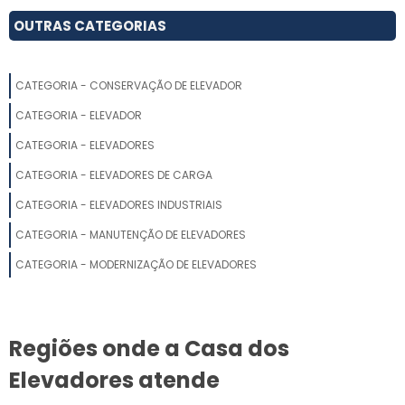
ELEVADORES RESIDENCIAIS PARA DEFICIENTES PREÇO
OUTRAS CATEGORIAS
ELEVADOR RESIDENCIAL SIMPLES PREÇO
CATEGORIA - CONSERVAÇÃO DE ELEVADOR
ELEVADOR PARA CADEIRANTE
CATEGORIA - ELEVADOR
ELEVADOR RESIDENCIAL PARA SOBRADO
CATEGORIA - ELEVADORES
CATEGORIA - ELEVADORES DE CARGA
ELEVADOR RESIDENCIAL UNIFAMILIAR
CATEGORIA - ELEVADORES INDUSTRIAIS
ELEVADOR DE VIDRO RESIDENCIAL
CATEGORIA - MANUTENÇÃO DE ELEVADORES
ELEVADOR RESIDENCIAL 3 ANDARES
CATEGORIA - MODERNIZAÇÃO DE ELEVADORES
ELEVADOR DOMÉSTICO PARA CADEIRANTE
Regiões onde a Casa dos
ELEVADOR RESIDENCIAL 3 ANDARES PREÇO
Elevadores atende
ELEVADOR RESIDENCIAL PARA CADEIRANTE