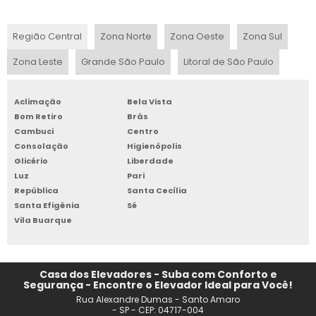
MINI ELEVADOR RESIDENCIAL
Região Central
Zona Norte
Zona Oeste
Zona Sul
FABRICA DE ELEVADOR RESIDENCIAL JOINVILLE
Zona Leste
Grande São Paulo
Litoral de São Paulo
ELEVADOR RESIDENCIAL EM SALVADOR
Aclimação
Bela Vista
ELEVADOR RESIDENCIAL SOB MEDIDA
Bom Retiro
Brás
Cambuci
Centro
ELEVADOR RESIDENCIAL PERNAMBUCO
Consolação
Higienópolis
Glicério
Liberdade
ELEVADORES RESIDENCIAIS HIDRÁULICOS PREÇO
Luz
Pari
República
Santa Cecília
Santa Efigênia
Sé
PREÇO ELEVADOR RESIDENCIAL 2 ANDARES
Vila Buarque
COMPRAR ELEVADOR RESIDENCIAL EM SP
ELEVADOR ELÉTRICO PARA RESIDÊNCIA
Casa dos Elevadores - Suba com Conforto e
Segurança - Encontre o Elevador Ideal para Você!
Rua Alexandre Dumas - Santo Amaro
ELEVADOR DE PLATAFORMA RESIDENCIAL
- SP - CEP: 04717-004