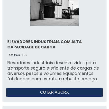
ELEVADORES INDUSTRIAIS COM ALTA
CAPACIDADE DE CARGA
E.M Reis
/ RS
Elevadores industriais desenvolvidos para
transporte seguro e eficiente de cargas de
diversos pesos e volumes. Equipamentos
fabricados com estrutura robusta em aço
carbono, com acionamento hidráulico,
elétrico ou eletromecânico, conforme a
COTAR AGORA
necessidade do cliente. Capacidade de
carga variando de 300 kg a 5000 kg, com
altura de elevação customizável. Dotados