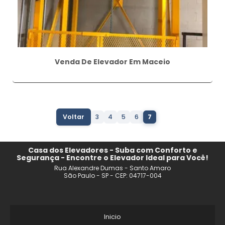
Venda De Elevador Em Maceio
Voltar
3
4
5
6
7
Casa dos Elevadores - Suba com Conforto e
Segurança - Encontre o Elevador Ideal para Você!
Rua Alexandre Dumas - Santo Amaro
São Paulo - SP - CEP: 04717-004
Inicio